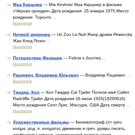
Миа Киршнер
— Mia Kirshner Миа Киршнер в фильме
74
«Чёрная орхидея» Дата рождения: 25 января 1975 Место
рождения: Торонто …
Википедия
Ночной зверинец
— Un Zoo La Nuit Жанр драма Режиссёр
75
Жан Клод Лозон …
Википедия
Путешествие Фелиции
— Felicia s Journey …
76
Википедия
Рацкевич, Владимир Юльевич
— Владимир Рацкевич …
77
Википедия
Тжадер, Кол
— Кол Тжадер Cal Tjader Полное имя Callen
78
Radcliffe Tjader Дата рождения 16 июня 1925(19250616)
Место рождения Сент Луис, Миссури, США Дата смерти …
Википедия
Художественные фильмы
— Кинематограф (от греч.
79
κινημα, род. п. κινηματος движение и греч. γραφω писать,
изображать) отрасль человеческой деятельности,