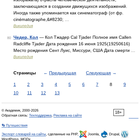
заключающаяся в создании движущихся изображений.
Иногда также упоминается как синематограф (от фр.
cinématographe,&#8230; …
Википедия
Чедер, Кол
— Кол Тжадер Cal Tjader Полное имя Callen
80
Radcliffe Tjader Дата рождения 16 июня 1925(19250616)
Место рождения Сент Луис, Миссури, США Дата смерти …
Википедия
Страницы
←
Предыдущая
Следующая
→
1
2
3
4
5
6
7
8
9
10
11
12
13
© Академик, 2000-2026
18+
Обратная связь:
Техподдержка
,
Реклама на сайте
👣 Путешествия
Экспорт словарей на сайты
, сделанные на PHP,
Joomla,
Drupal,
WordPress, MODx.